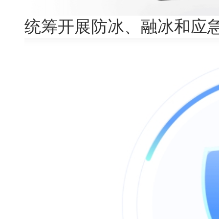
统筹开展防冰、融冰和应