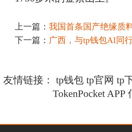
上一篇：
我国首条国产绝缘质料
下一篇：
广西，与tp钱包AI同
友情链接：
tp钱包
tp官网
tp
TokenPocket APP