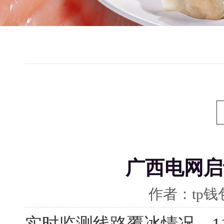
广西电网启
作者：tp钱
实时监测线路覆冰情况，1