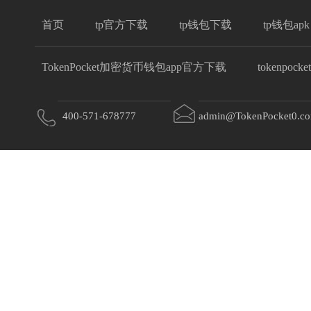
首页
tp官方下载
tp钱包下载
tp钱包apk
TokenPocket加密货币钱包app官方下载
tokenpo
400-571-678777
admin@TokenPocket0.c
2002-2025 tp钱包国内版下载 版权所有
网站地图:
XML 地图
|
sitemap 地图